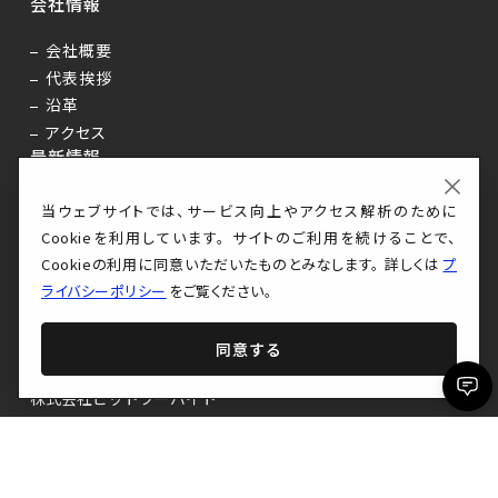
会社情報
会社概要
代表挨拶
沿革
アクセス
最新情報
×
お知らせ
当ウェブサイトでは、サービス向上やアクセス解析のために
技術情報
Cookieを利用しています。 サイトのご利用を続けることで、
AI活用
Cookieの利用に同意いただいたものとみなします。 詳しくは
プ
その他
ライバシーポリシー
をご覧ください。
プライバシーポリシー
同意する
株式会社ビットツーバイト
〒160-0023
東京都新宿区西新宿7丁目7番26号
ワコーレ新宿第一ビル1103