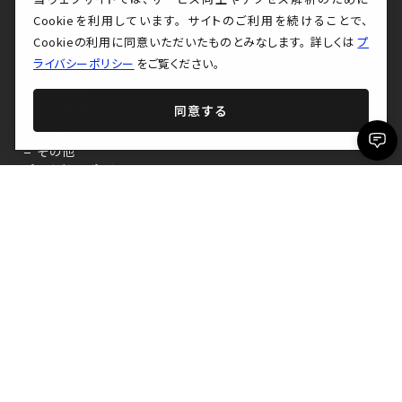
沿革
Cookieを利用しています。 サイトのご利用を続けることで、
アクセス
Cookieの利用に同意いただいたものとみなします。 詳しくは
プ
最新情報
ライバシーポリシー
をご覧ください。
お知らせ
技術情報
同意する
AI活用
その他
プライバシーポリシー
株式会社ビットツーバイト
〒160-0023
東京都新宿区西新宿7丁目7番26号
ワコーレ新宿第一ビル1103
© Bit2Byte,Inc. All Rights Reserved.