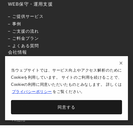
WEB保守・運用支援
ご提供サービス
事例
ご支援の流れ
ご料金プラン
よくある質問
会社情報
×
会社概要
当ウェブサイトでは、サービス向上やアクセス解析のために
代表挨拶
Cookieを利用しています。 サイトのご利用を続けることで、
沿革
Cookieの利用に同意いただいたものとみなします。 詳しくは
アクセス
プライバシーポリシー
をご覧ください。
最新情報
お知らせ
同意する
技術情報
AI活用
その他
プライバシーポリシー