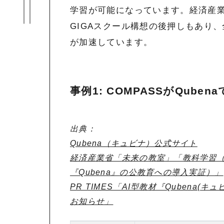
学習が可能になっています。経済産
GIGAスクール構想の後押しもあり
が加速しています。
事例1: COMPASSがQub
出典：
Qubena（キュビナ）公式サイト
経済産業省「未来の教室」「教科学習（
『Qubena』の公教育への導入実証）」
PR TIMES「AI型教材『Qubena(
お知らせ」