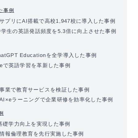
した事例
サプリにAI搭載で高校1,947校に導入した事例
ingで中学生の英語発話頻度を5.3倍に向上させた事例
tGPT Educationを全学導入した事例
ableで英語学習を革新した事例
実証事業で教育サービスを検証した事例
がAI×eラーニングで企業研修を効率化した事例
例
aで基礎学力向上を実現した事例
育で情報倫理教育を先行実施した事例